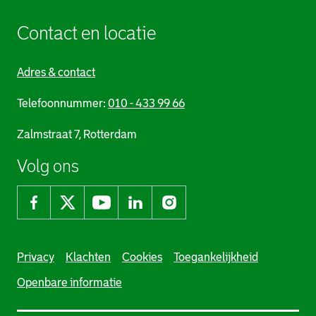
Contact en locatie
Adres & contact
Telefoonnummer:
010 - 433 99 66
Zalmstraat 7, Rotterdam
Volg ons
Facebook GGD Rotterdam-Rijnmond, opent een extern
Twitter GGD Rotterdam-Rijnmond, opent een ex
Youtube GGD Rotterdam-Rijnmond, opent 
Linkedin GGD Rotterdam-Rijnmond,
Instagram GGD Rotterdam-Ri
Privacy
Klachten
Cookies
Toegankelijkheid
Openbare informatie