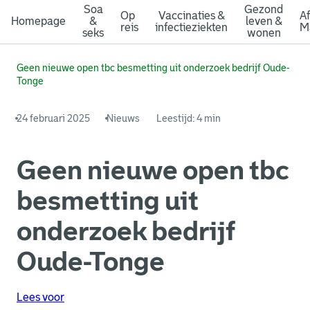
Soa
Gezond
Op
Vaccinaties &
A
Homepage
&
leven &
reis
infectieziekten
M
seks
wonen
Geen nieuwe open tbc besmetting uit onderzoek bedrijf Oude-
Tonge
24 februari 2025
Nieuws
Leestijd: 4 min
Geen nieuwe open tbc
besmetting uit
onderzoek bedrijf
Oude-Tonge
Lees voor