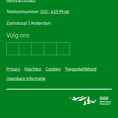
Adres & contact
Telefoonnummer:
010 - 433 99 66
Zalmstraat 7, Rotterdam
Volg ons
Facebook GGD Rotterdam-Rijnmond, opent een extern
Twitter GGD Rotterdam-Rijnmond, opent een ex
Youtube GGD Rotterdam-Rijnmond, opent 
Linkedin GGD Rotterdam-Rijnmond,
Instagram GGD Rotterdam-Ri
Privacy
Klachten
Cookies
Toegankelijkheid
Openbare informatie