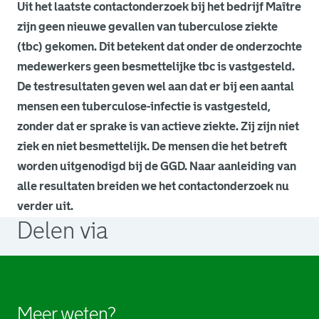
Uit het laatste contactonderzoek bij het bedrijf Maître
zijn geen nieuwe gevallen van tuberculose ziekte
(tbc) gekomen. Dit betekent dat onder de onderzochte
medewerkers geen besmettelijke tbc is vastgesteld.
De testresultaten geven wel aan dat er bij een aantal
mensen een tuberculose-infectie is vastgesteld,
zonder dat er sprake is van actieve ziekte. Zij zijn niet
ziek en niet besmettelijk. De mensen die het betreft
worden uitgenodigd bij de GGD. Naar aanleiding van
alle resultaten breiden we het contactonderzoek nu
verder uit.
Delen via
. Link opent een externe pagina in een nieuw browsertabb
. Link opent een externe pagina in een nieuw browsertabb
Meer weten?