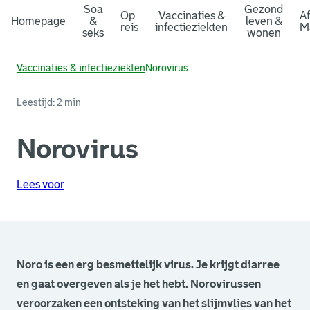
Soa
Gezond
Op
Vaccinaties &
A
Homepage
&
leven &
reis
infectieziekten
M
seks
wonen
Vaccinaties & infectieziekten
Norovirus
Leestijd: 2 min
Norovirus
Lees voor
Noro is een erg besmettelijk virus. Je krijgt diarree
en gaat overgeven als je het hebt. Norovirussen
veroorzaken een ontsteking van het slijmvlies van het