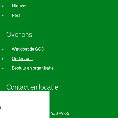
Nieuws
Pers
Over ons
Wat doet de GGD
Onderzoek
Bestuur en organisatie
Contact en locatie
Adres & contact
a
Telefoonnummer:
010 - 433 99 66