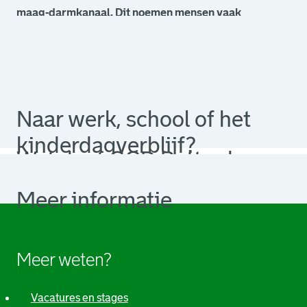
maag-darmkanaal. Dit noemen mensen vaak
buikgriep.
Wat is het?
Wat merk je ervan?
Hoe kun je het krijgen?
Hoe kun je het voorkomen?
Naar werk, school of het
kinderdagverblijf?
Wat doet GGD Rotterdam-
Rijnmond?
Meer informatie
Meer weten?
Vacatures en stages